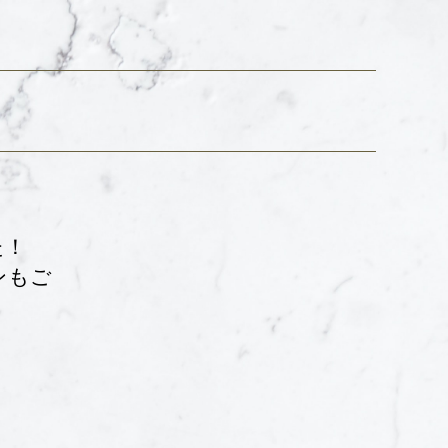
た！
ンもご